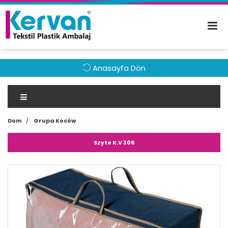
Anasayfa Dön
Dom
Grupa Koców
Szyte K.V 306